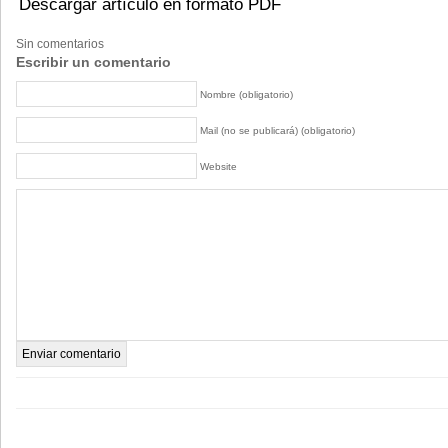
Descargar artículo en formato PDF
Sin comentarios
Escribir un comentario
Nombre (obligatorio)
Mail (no se publicará) (obligatorio)
Website