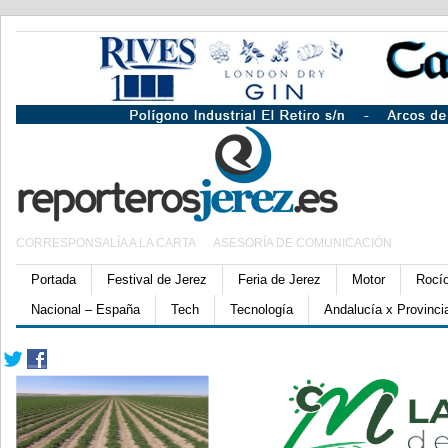
CORRESPONSALÍA A LA CARTA
ASESORÍA DE COMUNICACIÓN
Portada
Festival de Jerez
Feria de Jerez
Motor
Rocí
Nacional – España
Tech
Tecnología
Andalucía x Provinci