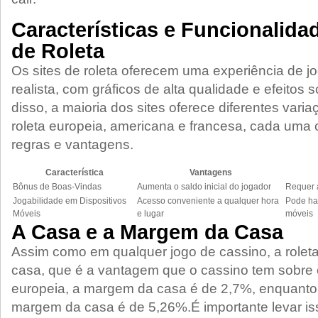
Características e Funcionalida
de Roleta
Os sites de roleta oferecem uma experiência de jo
realista, com gráficos de alta qualidade e efeitos
disso, a maioria dos sites oferece diferentes vari
roleta europeia, americana e francesa, cada uma
regras e vantagens.
Característica
Vantagens
Bônus de Boas-Vindas
Aumenta o saldo inicial do jogador
Requer 
Jogabilidade em Dispositivos
Acesso conveniente a qualquer hora
Pode hav
Móveis
e lugar
móveis
A Casa e a Margem da Casa
Assim como em qualquer jogo de cassino, a role
casa, que é a vantagem que o cassino tem sobre o
europeia, a margem da casa é de 2,7%, enquanto 
margem da casa é de 5,26%.É importante levar i