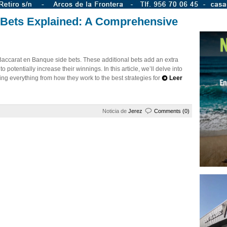
 Bets Explained: A Comprehensive
of Baccarat en Banque side bets. These additional bets add an extra
 potentially increase their winnings. In this article, we’ll delve into
ng everything from how they work to the best strategies for
Leer
Noticia de
Jerez
Comments (0)