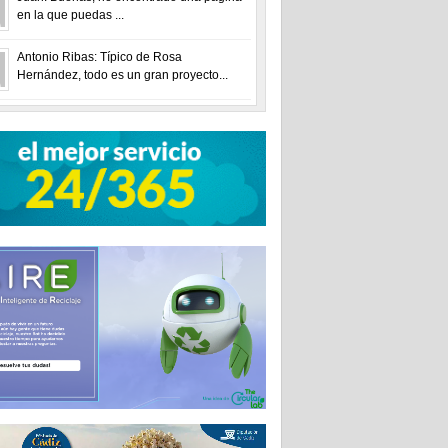
en la que puedas ...
Antonio Ribas: Típico de Rosa
Hernández, todo es un gran proyecto...