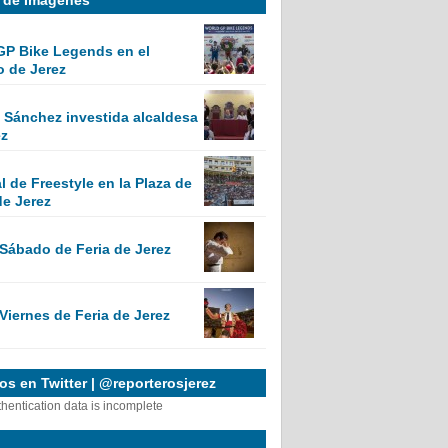
GP Bike Legends en el
o de Jerez
Sánchez investida alcaldesa
ez
 de Freestyle en la Plaza de
de Jerez
 Sábado de Feria de Jerez
Viernes de Feria de Jerez
s en Twitter | @reporterosjerez
thentication data is incomplete