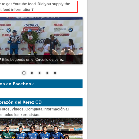
 to get Youtube feed. Did you supply the
t feed information?
 Bike Legends en el Circuito de Jerez
os en Facebook
corazón del Xerez CD
 Fotos, Vídeos. Completa información al
e todos los xerecistas.