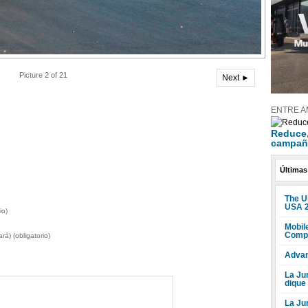
Picture 2 of 21
Next ►
ENTRE A
Reduce, 
campañ
Últimas
The U
USA 
io)
Mobile
Compr
rá) (obligatorio)
Advan
La Jun
dique
La Ju