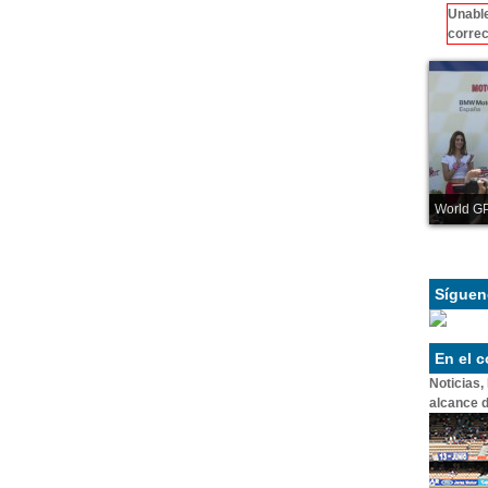
Unable
correc
World GP
Síguen
En el 
Noticias,
alcance d