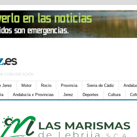
DE COMUNICACIÓN
e Jerez
Motor
Rocío
Provincia
Sierra de Cádiz
Andalu
ía
Andalucía x Provincias
Jerez
Deportes
Cultura
Cof