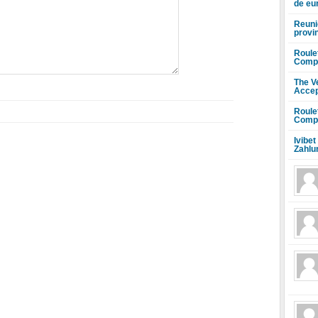
de eu
Reuni
provi
Roule
Compr
The V
Accep
Roule
Compr
Ivibet
Zahlu