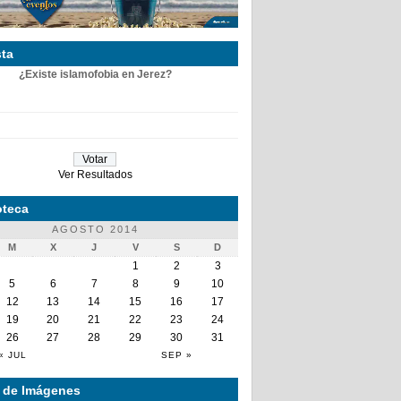
ta
¿Existe islamofobia en Jerez?
Ver Resultados
teca
AGOSTO 2014
M
X
J
V
S
D
1
2
3
5
6
7
8
9
10
12
13
14
15
16
17
19
20
21
22
23
24
26
27
28
29
30
31
« JUL
SEP »
a de Imágenes