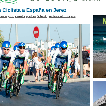
a Ciclista a España en Jerez
clismo
,
jerez
,
movistar
,
quintana
,
Valverde
,
vuelta ciclista a españa