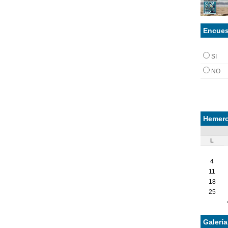
Encues
SI
NO
Hemero
L
4
11
18
25
Galerí