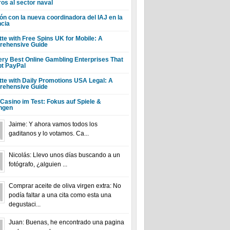
ros al sector naval
ón con la nueva coordinadora del IAJ en la
ncia
tte with Free Spins UK for Mobile: A
ehensive Guide
ery Best Online Gambling Enterprises That
t PayPal
tte with Daily Promotions USA Legal: A
ehensive Guide
 Casino im Test: Fokus auf Spiele &
ngen
Jaime: Y ahora vamos todos los
gaditanos y lo votamos. Ca...
Nicolás: Llevo unos días buscando a un
fotógrafo, ¿alguien ...
Comprar aceite de oliva virgen extra: No
podía faltar a una cita como esta una
degustaci...
Juan: Buenas, he encontrado una pagina