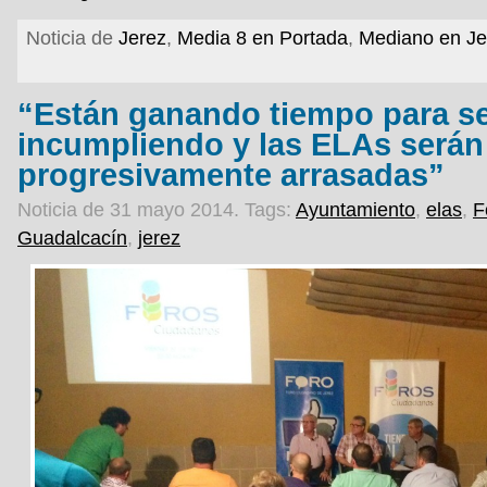
Noticia de
Jerez
,
Media 8 en Portada
,
Mediano en Je
“Están ganando tiempo para s
incumpliendo y las ELAs serán
progresivamente arrasadas”
Noticia de 31 mayo 2014.
Tags:
Ayuntamiento
,
elas
,
F
Guadalcacín
,
jerez