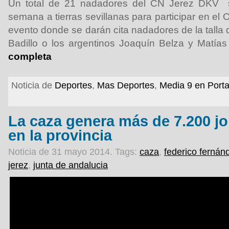
Un total de 21 nadadores del CN Jerez DKV s
semana a tierras sevillanas para participar en el 
evento donde se darán cita nadadores de la talla
Badillo o los argentinos Joaquín Belza y Matías
completa
Noticia de
Deportes
,
Mas Deportes
,
Media 9 en Port
La caza genera más de 7.200 jo
en la provincia
Noticia de 31 mayo 2014.
Tags:
caza
,
federico fernán
jerez
,
junta de andalucia