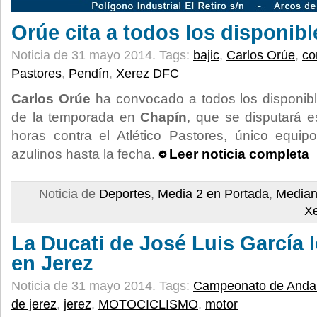
Orúe cita a todos los disponibl
Noticia de 31 mayo 2014.
Tags:
bajic
,
Carlos Orúe
,
co
Pastores
,
Pendín
,
Xerez DFC
Carlos Orúe
ha convocado a todos los disponible
de la temporada en
Chapín
, que se disputará 
horas contra el Atlético Pastores, único equi
azulinos hasta la fecha.
Leer noticia completa
Noticia de
Deportes
,
Media 2 en Portada
,
Median
X
La Ducati de José Luis García l
en Jerez
Noticia de 31 mayo 2014.
Tags:
Campeonato de Andal
de jerez
,
jerez
,
MOTOCICLISMO
,
motor