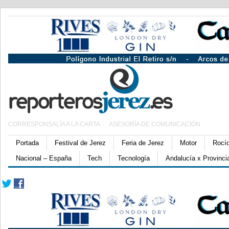
CORRESPONSALÍA A LA CARTA
ASESORÍA DE COMUNICACIÓN
Portada
Festival de Jerez
Feria de Jerez
Motor
Rocí
Nacional – España
Tech
Tecnología
Andalucía x Provinci