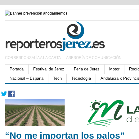
CORRESPONSALÍA A LA CARTA
ASESORÍA DE COMUNICACIÓN
Portada
Festival de Jerez
Feria de Jerez
Motor
Rocí
Nacional – España
Tech
Tecnología
Andalucía x Provinci
“No me importan los palos”