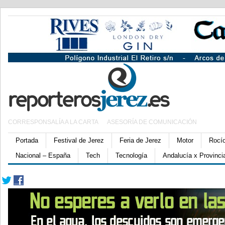
CORRESPONSALÍA A LA CARTA
ASESORÍA DE COMUNICACIÓN
Portada
Festival de Jerez
Feria de Jerez
Motor
Rocí
Nacional – España
Tech
Tecnología
Andalucía x Provinci