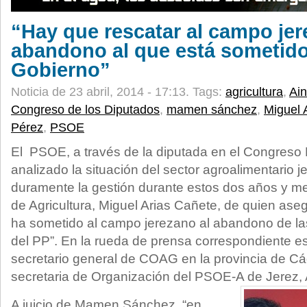
“Hay que rescatar al campo jer
abandono al que está sometido
Gobierno”
Noticia de 23 abril, 2014 - 17:13.
Tags:
agricultura
,
Ain
Congreso de los Diputados
,
mamen sánchez
,
Miguel 
Pérez
,
PSOE
El PSOE, a través de la diputada en el Congres
analizado la situación del sector agroalimentario j
duramente la gestión durante estos dos años y me
de Agricultura, Miguel Arias Cañete, de quien as
ha sometido al campo jerezano al abandono de las
del PP”. En la rueda de prensa correspondiente es
secretario general de COAG en la provincia de Cád
secretaria de Organización del PSOE-A de Jerez, 
A juicio de Mamen Sánchez, “en