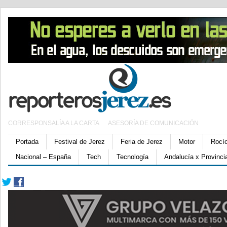
CORRESPONSALÍA A LA CARTA
ASESORÍA DE COMUNICACIÓN
Portada
Festival de Jerez
Feria de Jerez
Motor
Rocí
Nacional – España
Tech
Tecnología
Andalucía x Provinci