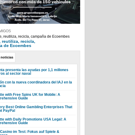
MIGOS
reutiliza, recicla,
a de Ecoembes
 noticias
nta presenta las ayudas por 1,1 millones
ros al sector naval
ón con la nueva coordinadora del IAJ en la
ncia
tte with Free Spins UK for Mobile: A
ehensive Guide
ery Best Online Gambling Enterprises That
t PayPal
tte with Daily Promotions USA Legal: A
ehensive Guide
 Casino im Test: Fokus auf Spiele &