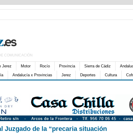
DE COMUNICACIÓN
e Jerez
Motor
Rocío
Provincia
Sierra de Cádiz
Andalu
ía
Andalucía x Provincias
Jerez
Deportes
Cultura
Cof
l Juzgado de la “precaria situación