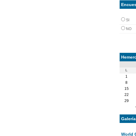
Encues
SI
NO
Hemero
L
1
8
15
22
29
Galerí
World 