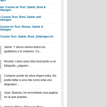
ngen
ter Casino im Test: Spiele, Boni &
hlungen
a Casino Test: Boni, Spiele und
hlungen
 Casino im Test: Bonus, Spiele &
hlungen
 Casino Test: Spiele, Boni, Zahlungen im
Jaime: Y ahora vamos todos los
gaditanos y lo votamos. Ca...
Nicolás: Llevo unos días buscando a un
fotógrafo, ¿alguien ...
Comprar aceite de oliva virgen extra: No
podía faltar a una cita como esta una
degustaci...
Juan: Buenas, he encontrado una pagina
en la que puedas ...
Antonio Ribas: Típico de Rosa