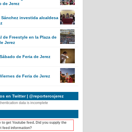
o de Jerez
Sánchez investida alcaldesa
ez
 de Freestyle en la Plaza de
de Jerez
 Sábado de Feria de Jerez
Viernes de Feria de Jerez
s en Twitter | @reporterosjerez
thentication data is incomplete
 to get Youtube feed. Did you supply the
t feed information?