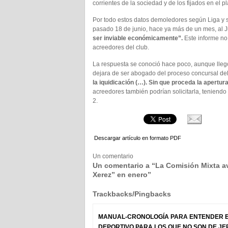
corrientes de la sociedad y de los fijados en el p
Por todo estos datos demoledores según Liga y s
pasado 18 de junio, hace ya más de un mes, al
ser inviable económicamente”.
Este informe no 
acreedores del club.
La respuesta se conoció hace poco, aunque llegó
dejara de ser abogado del proceso concursal de
la iquidicación (…). Sin que proceda la apertura
acreedores también podrían solicitarla, teniendo
2.
Descargar artículo en formato PDF
Un comentario
Un comentario a “La Comisión Mixta avi
Xerez” en enero”
Trackbacks/Pingbacks
MANUAL-CRONOLOGÍA PARA ENTENDER EL
DEPORTIVO PARA LOS QUE NO SON DE JE