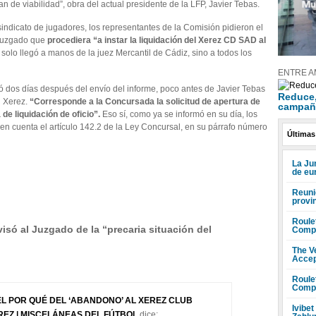
lan de viabilidad”, obra del actual presidente de la LFP, Javier Tebas.
indicato de jugadores, los representantes de la Comisión pidieron el
 Juzgado que
procediera “a instar la liquidación del Xerez CD SAD al
solo llegó a manos de la juez Mercantil de Cádiz, sino a todos los
ENTRE A
 dos días después del envío del informe, poco antes de Javier Tebas
Reduce, 
l Xerez.
“Corresponde a la Concursada la solicitud de apertura de
campañ
 de liquidación de oficio”.
Eso sí, como ya se informó en su día, los
 en cuenta el artículo 142.2 de la Ley Concursal, en su párrafo número
Últimas
La Ju
de eu
Reuni
provi
Roule
só al Juzgado de la “precaria situación del
Compr
The V
Accep
Roule
Compr
 POR QUÉ DEL ‘ABANDONO’ AL XEREZ CLUB
Ivibet
REZ | MISCELÁNEAS DEL FÚTBOL
dice: