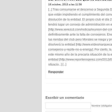
18 octubre, 2013 a las 11:58
[...] Tras consumarse el descenso a Segunda D
que están impidiendo el cumplimiento del conve
disolución de la entidad. El propio club el día
tendrá lugar un consejo de administración en el
[http://www.xerezcd.com/noticia/reunion-del-co
definitivamente ante la falta de consejeros. E
las riendas del club pero Morales se niega y p
disolverá la entidad [http://www.eldesmarquec
consejeros-y-repite-no-a-energy]. Por cierto, 
este mismo año de la precaria situación de la e
entidad [http://www.reporterosjerez.com/2013/0
situacio...] [...]
Responder
Escribir un comentario
Nombre (obligator