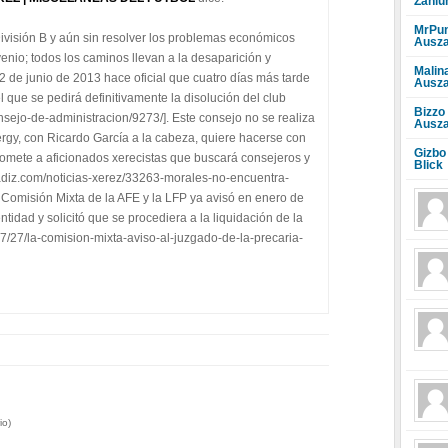
Zahlu
MrPun
ivisión B y aún sin resolver los problemas económicos
Ausza
nio; todos los caminos llevan a la desaparición y
Malin
 22 de junio de 2013 hace oficial que cuatro días más tarde
Ausza
 que se pedirá definitivamente la disolución del club
Bizzo
nsejo-de-administracion/9273/]. Este consejo no se realiza
Ausza
nergy, con Ricardo García a la cabeza, quiere hacerse con
Gizbo
romete a aficionados xerecistas que buscará consejeros y
Blick
adiz.com/noticias-xerez/33263-morales-no-encuentra-
la Comisión Mixta de la AFE y la LFP ya avisó en enero de
ntidad y solicitó que se procediera a la liquidación de la
7/27/la-comision-mixta-aviso-al-juzgado-de-la-precaria-
io)