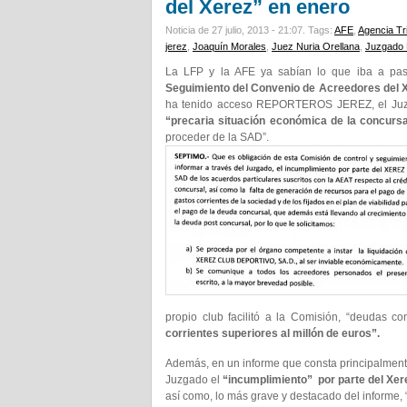
del Xerez” en enero
Noticia de 27 julio, 2013 - 21:07.
Tags:
AFE
,
Agencia Tri
jerez
,
Joaquín Morales
,
Juez Nuria Orellana
,
Juzgado 
La LFP y la AFE ya sabían lo que iba a pa
Seguimiento del Convenio de Acreedores del X
ha tenido acceso REPORTEROS JEREZ, el Juzga
“precaria situación económica de la concurs
proceder de la SAD”.
propio club facilitó a la Comisión, “deudas 
corrientes superiores al millón de euros”.
Además, en un informe que consta principalmente
Juzgado el
“incumplimiento” por parte del Xer
así como, lo más grave y destacado del informe, 