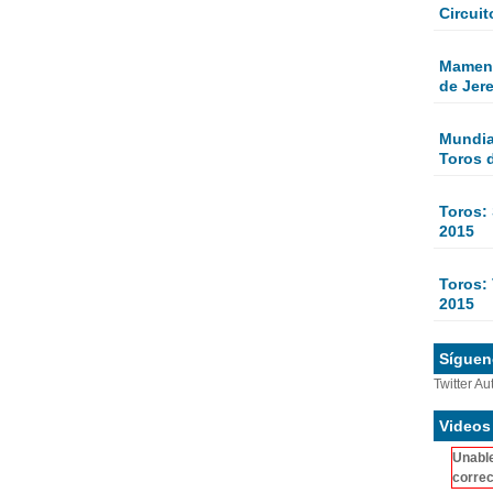
Circuit
Mamen 
de Jer
Mundial
Toros 
Toros:
2015
Toros: 
2015
Sígueno
Twitter Au
Videos
Unable
correc