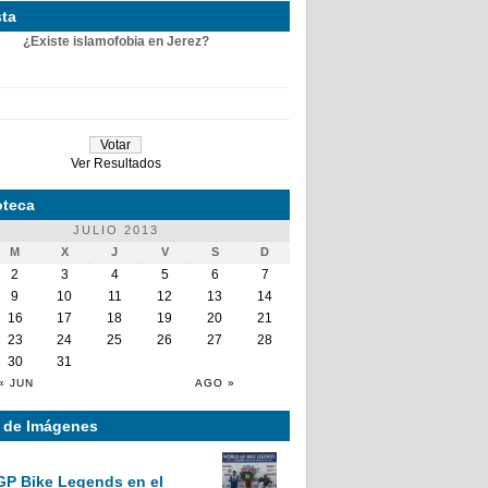
ta
¿Existe islamofobia en Jerez?
Ver Resultados
teca
JULIO 2013
M
X
J
V
S
D
2
3
4
5
6
7
9
10
11
12
13
14
16
17
18
19
20
21
23
24
25
26
27
28
30
31
« JUN
AGO »
a de Imágenes
GP Bike Legends en el