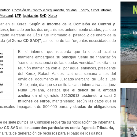
butaria
,
Comisión de Control y Seguimiento
,
deudas
,
Energy
,
fútbol
,
informe
,
Mercantil
,
LFP
,
liquidación
,
SAD
,
Xerez
sar en el Xerez.
Según el informe de la Comisión de Control y
erez,
formado por los dos organismos anteriormente citados, y al que
do Mercantil de Cádiz fue informado el pasado 2 de enero de la
ada (el Xerez CD SAD)”
, así como de las “urgentes necesidades de
En el informe, que recuerda que la entidad azulina
mantiene embargada su principal fuente de financiación
“como consecuencia de las deudas vencidas”, se cita una
reunión mantenida con el, por aquel entonces, presidente
del Xerez, Rafael Mateos, casi una semana antes del
envío del documento al Juzgado Mercantil de Cádiz. Ese
18 de junio, día que se emite la carta informativa a la juez
Nuria Orellana, destaca que
el déficit de la entidad
azulina en el ejercicio 2012/2013 asciende a casi 2
millones de euros
, manteniendo, según las datos que el
concursales impagadas de 500.000 euros y
deudas de obligaciones
 de siete puntos, la Comisión recuerda su “obligación” de informar al
ez CD SAD de los acuerdos particulares con la Agencia Tributaria,
“la falta de generación de recursos para el pago de los gastos