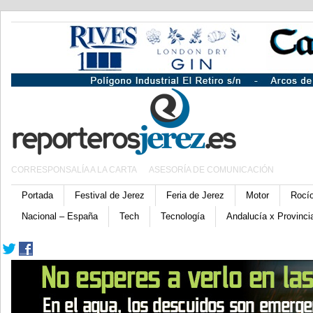
CORRESPONSALÍA A LA CARTA
ASESORÍA DE COMUNICACIÓN
Portada
Festival de Jerez
Feria de Jerez
Motor
Rocí
Nacional – España
Tech
Tecnología
Andalucía x Provinci