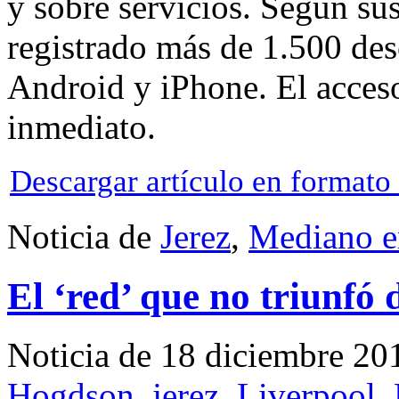
y sobre servicios. Según su
registrado más de 1.500 des
Android y iPhone. El acceso 
inmediato.
Descargar artículo en format
Noticia de
Jerez
,
Mediano e
El ‘red’ que no triunfó 
Noticia de 18 diciembre 20
Hogdson
,
jerez
,
Liverpool
,