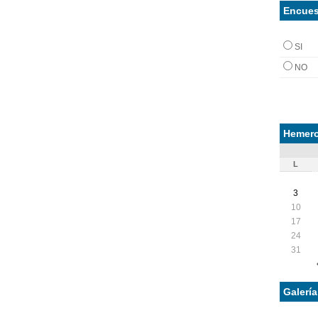
Encues
SI
NO
Hemero
L
3
10
17
24
31
Galerí