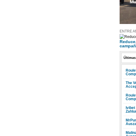
ENTRE A
Reduce, 
campañ
Últimas
Roule
Compr
The V
Accep
Roule
Compr
Ivibet
Zahlu
MrPun
Ausza
Malin