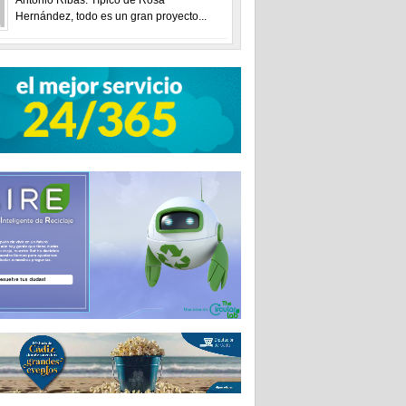
Hernández, todo es un gran proyecto...