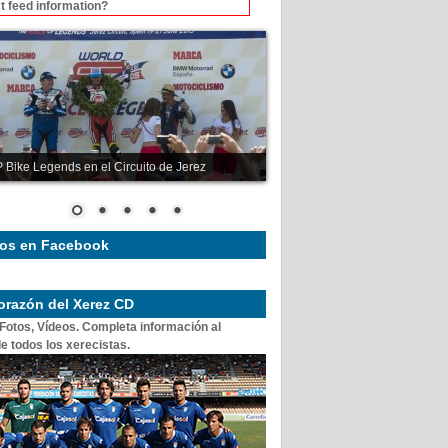
t feed information?
 Bike Legends en el Circuito de Jerez
os en Facebook
corazón del Xerez CD
 Fotos, Vídeos. Completa información al
e todos los xerecistas.