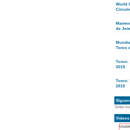
World 
Circuit
Mamen 
de Jer
Mundial
Toros 
Toros:
2015
Toros: 
2015
Sígueno
Twitter Au
Videos
Unable