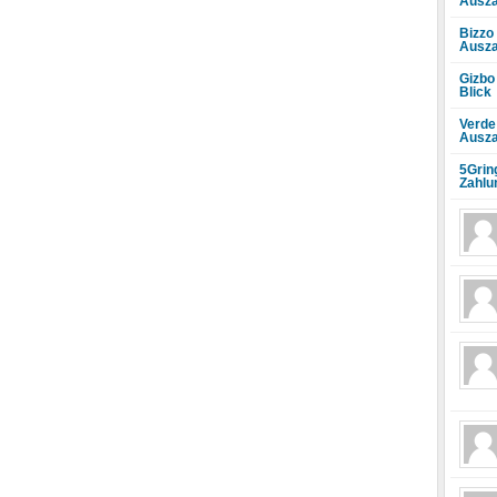
Ausza
Bizzo
Ausza
Gizbo
Blick
Verde
Ausza
5Grin
Zahlu