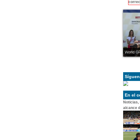
correc
World GP
Síguen
En el 
Noticias,
alcance d