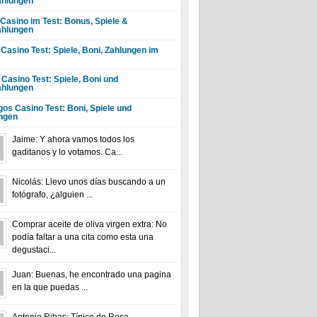
hlungen
 Casino im Test: Bonus, Spiele &
hlungen
 Casino Test: Spiele, Boni, Zahlungen im
 Casino Test: Spiele, Boni und
hlungen
gos Casino Test: Boni, Spiele und
ngen
Jaime: Y ahora vamos todos los
gaditanos y lo votamos. Ca...
Nicolás: Llevo unos días buscando a un
fotógrafo, ¿alguien ...
Comprar aceite de oliva virgen extra: No
podía faltar a una cita como esta una
degustaci...
Juan: Buenas, he encontrado una pagina
en la que puedas ...
Antonio Ribas: Típico de Rosa