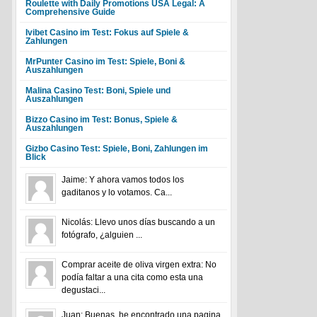
Roulette with Daily Promotions USA Legal: A
Comprehensive Guide
Ivibet Casino im Test: Fokus auf Spiele &
Zahlungen
MrPunter Casino im Test: Spiele, Boni &
Auszahlungen
Malina Casino Test: Boni, Spiele und
Auszahlungen
Bizzo Casino im Test: Bonus, Spiele &
Auszahlungen
Gizbo Casino Test: Spiele, Boni, Zahlungen im
Blick
Jaime: Y ahora vamos todos los
gaditanos y lo votamos. Ca...
Nicolás: Llevo unos días buscando a un
fotógrafo, ¿alguien ...
Comprar aceite de oliva virgen extra: No
podía faltar a una cita como esta una
degustaci...
Juan: Buenas, he encontrado una pagina