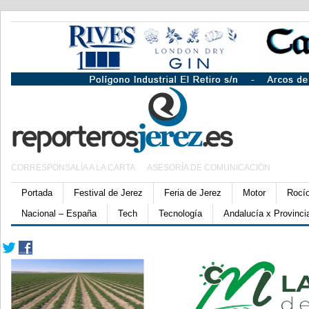
CORRESPONSALÍA A LA CARTA
ASESORÍA DE COMUNICACIÓN
Portada
Festival de Jerez
Feria de Jerez
Motor
Rocí
Nacional – España
Tech
Tecnología
Andalucía x Provinci