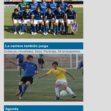
La cantera también juega
Crónicas, resultados, fotos. Participa. Sé protagonista.
Agenda