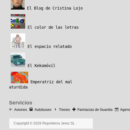
El Blog de Cristina Lojo
El color de las letras
El espacio relatado
El Kekomóvil
Emperatriz del mal
aturdida
Servicios
Aviones
Autobuses
Trenes
Farmacias de Guardia
Agen
Copyright © 2026
Reporteros Jerez SL
·