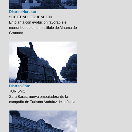
Distrito Noreste
SOCIEDAD | EDUCACIÓN
En planta con evolución favorable el
menor herido en un instituto de Alhama de
Granada
Distrito Este
TURISMO
Sara Baras, nueva embajadora de la
campaña de Turismo Andaluz de la Junta