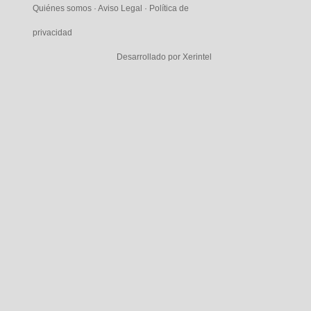
Quiénes somos
·
Aviso Legal
·
Política de
privacidad
Desarrollado por
Xerintel