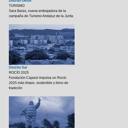
Distrito Oeste
TURISMO
Sara Baras, nueva embajadora de la
campaña de Turismo Andaluz de la Junta
Distrito Sur
ROCÍO 2025
Fundación Cajasol impulsa un Rocío
2025 más limpio, sostenible y lleno de
tradición