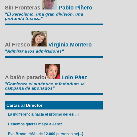
Sin Fronteras
Pablo Piñero
"El xerecismo, una gran división, una
profunda tristeza"
Al Fresco
Virginia Montero
"Admirar a los admiradores"
A balón parado
Lolo Páez
"Comienza el auténtico referéndum, la
campaña de abonados"
Cartas al Director
La indiferencia hacia el prójimo del es[...]
Debemos querer mejor a Jerez
Eva Bravo: “Más de 12.000 personas se[...]