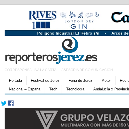
CORRESPONSALÍA A LA CARTA
ASESORÍA DE COMUNICACIÓN
Portada
Festival de Jerez
Feria de Jerez
Motor
Rocí
Nacional – España
Tech
Tecnología
Andalucía x Provinci