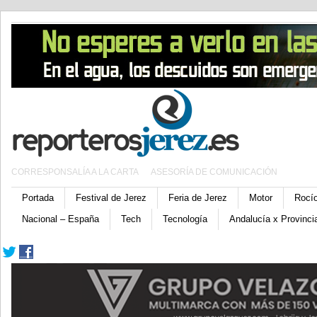
CORRESPONSALÍA A LA CARTA
ASESORÍA DE COMUNICACIÓN
Portada
Festival de Jerez
Feria de Jerez
Motor
Rocí
Nacional – España
Tech
Tecnología
Andalucía x Provinci