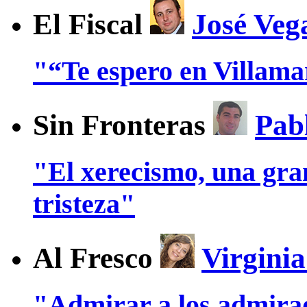
El Fiscal
José Veg
"“Te espero en Villam
Sin Fronteras
Pab
"El xerecismo, una gra
tristeza"
Al Fresco
Virgini
"Admirar a los admira