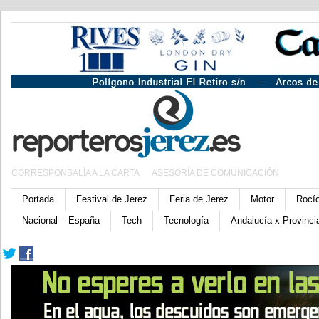
CORRESPONSALÍA A LA CARTA
ASESORÍA DE COMUNICACIÓN
Portada
Festival de Jerez
Feria de Jerez
Motor
Rocí
Nacional – España
Tech
Tecnología
Andalucía x Provinci