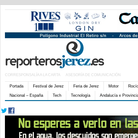
CORRESPONSALÍA A LA CARTA
ASESORÍA DE COMUNICACIÓN
Portada
Festival de Jerez
Feria de Jerez
Motor
Rocí
Nacional – España
Tech
Tecnología
Andalucía x Provinci