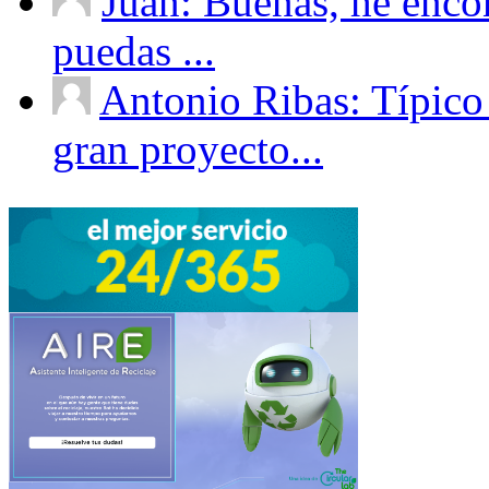
Juan: Buenas, he enco
puedas ...
Antonio Ribas: Típico
gran proyecto...