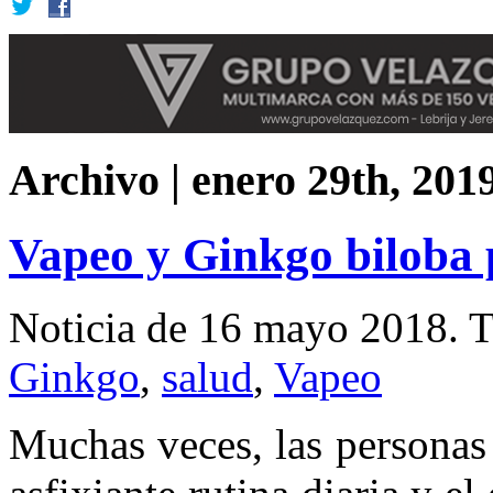
Archivo | enero 29th, 201
Vapeo y Ginkgo biloba p
Noticia de 16 mayo 2018.
T
Ginkgo
,
salud
,
Vapeo
Muchas veces, las personas d