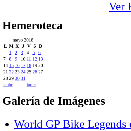
Ver 
Hemeroteca
mayo 2018
L
M
X
J
V
S
D
1
2
3
4
5
6
7
8
9
10
11
12
13
14
15
16
17
18
19
20
21
22
23
24
25
26
27
28
29
30
31
« abr
jun »
Galería de Imágenes
World GP Bike Legends en