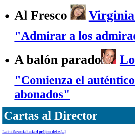
Al Fresco
Virgini
"Admirar a los admira
A balón parado
Lo
"Comienza el auténtic
abonados"
Cartas al Director
La indiferencia hacia el prójimo del es[...]