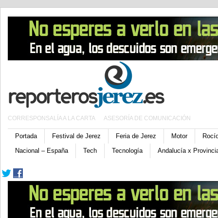
CORRESPONSALÍA A LA CARTA
ASESORÍA DE COMUNICACIÓN
Portada
Festival de Jerez
Feria de Jerez
Motor
Rocí
Nacional – España
Tech
Tecnología
Andalucía x Provinci