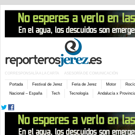
CORRESPONSALÍA A LA CARTA
ASESORÍA DE COMUNICACIÓN
Portada
Festival de Jerez
Feria de Jerez
Motor
Rocí
Nacional – España
Tech
Tecnología
Andalucía x Provinci