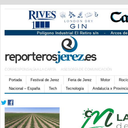
CORRESPONSALÍA A LA CARTA
ASESORÍA DE COMUNICACIÓN
Portada
Festival de Jerez
Feria de Jerez
Motor
Rocí
Nacional – España
Tech
Tecnología
Andalucía x Provinci