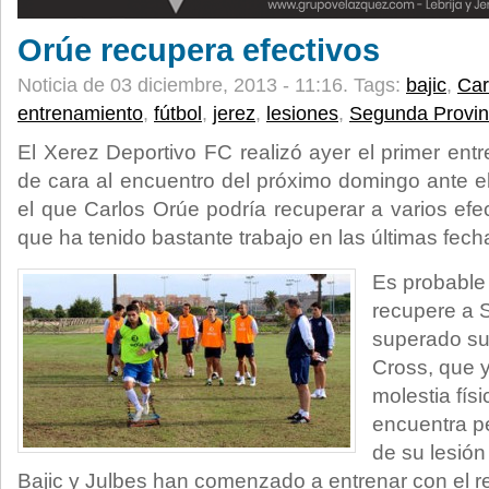
Orúe recupera efectivos
Noticia de 03 diciembre, 2013 - 11:16.
Tags:
bajic
,
Car
entrenamiento
,
fútbol
,
jerez
,
lesiones
,
Segunda Provin
El Xerez Deportivo FC realizó ayer el primer en
de cara al encuentro del próximo domingo ante el
el que Carlos Orúe podría recuperar a varios efe
que ha tenido bastante trabajo en las últimas fech
Es probable 
recupere a 
superado su 
Cross, que 
molestia fís
encuentra p
de su lesión
Bajic y Julbes han comenzado a entrenar con el 