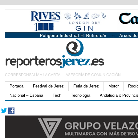
CORRESPONSALÍA A LA CARTA
ASESORÍA DE COMUNICACIÓN
Portada
Festival de Jerez
Feria de Jerez
Motor
Rocí
Nacional – España
Tech
Tecnología
Andalucía x Provinci