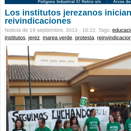
Los institutos jerezanos inicia
reivindicaciones
Noticia de 19 septiembre, 2013 - 16:22.
Tags:
educaci
institutos
,
jerez
,
marea verde
,
protesta
,
reinvindicacio