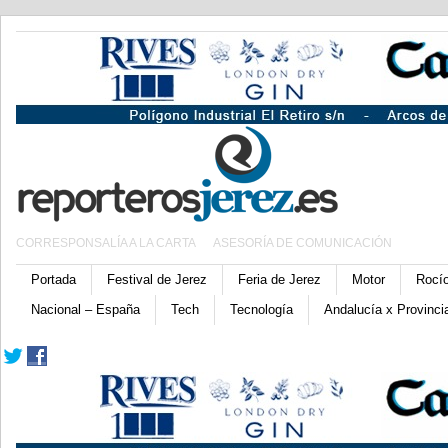
CORRESPONSALÍA A LA CARTA
ASESORÍA DE COMUNICACIÓN
Portada
Festival de Jerez
Feria de Jerez
Motor
Rocí
Nacional – España
Tech
Tecnología
Andalucía x Provinci