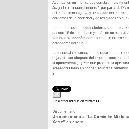
Además, en un informe que consta principalmente
Juzgado el
“incumplimiento” por parte del Xer
así como, lo más grave y destacado del informe, 
corrientes de la sociedad y de los fijados en el p
Por todo estos datos demoledores según Liga y s
pasado 18 de junio, hace ya más de un mes, al
ser inviable económicamente”.
Este informe no 
acreedores del club.
La respuesta se conoció hace poco, aunque llegó
dejara de ser abogado del proceso concursal de
la iquidicación (…). Sin que proceda la apertura
acreedores también podrían solicitarla, teniendo
2.
Descargar artículo en formato PDF
Un comentario
Un comentario a “La Comisión Mixta avi
Xerez” en enero”