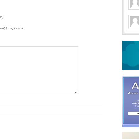
io)
rá) (obligatorio)