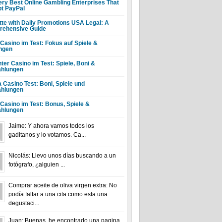
ery Best Online Gambling Enterprises That
t PayPal
tte with Daily Promotions USA Legal: A
ehensive Guide
 Casino im Test: Fokus auf Spiele &
ngen
ter Casino im Test: Spiele, Boni &
hlungen
a Casino Test: Boni, Spiele und
hlungen
 Casino im Test: Bonus, Spiele &
hlungen
Jaime: Y ahora vamos todos los
gaditanos y lo votamos. Ca...
Nicolás: Llevo unos días buscando a un
fotógrafo, ¿alguien ...
Comprar aceite de oliva virgen extra: No
podía faltar a una cita como esta una
degustaci...
Juan: Buenas, he encontrado una pagina