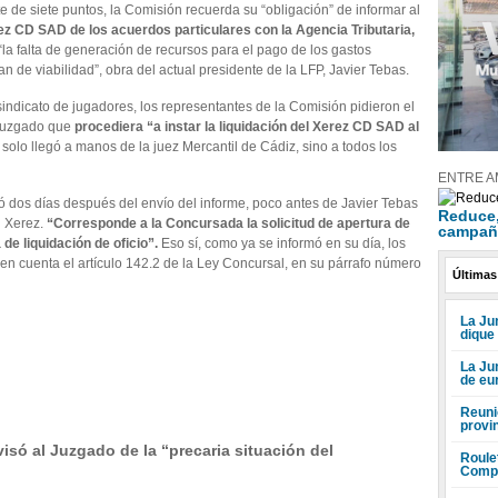
 de siete puntos, la Comisión recuerda su “obligación” de informar al
ez CD SAD de los acuerdos particulares con la Agencia Tributaria,
“la falta de generación de recursos para el pago de los gastos
lan de viabilidad”, obra del actual presidente de la LFP, Javier Tebas.
indicato de jugadores, los representantes de la Comisión pidieron el
 Juzgado que
procediera “a instar la liquidación del Xerez CD SAD al
solo llegó a manos de la juez Mercantil de Cádiz, sino a todos los
ENTRE A
 dos días después del envío del informe, poco antes de Javier Tebas
Reduce, 
l Xerez.
“Corresponde a la Concursada la solicitud de apertura de
campañ
 de liquidación de oficio”.
Eso sí, como ya se informó en su día, los
 en cuenta el artículo 142.2 de la Ley Concursal, en su párrafo número
Últimas
La Jun
dique
La Ju
de eu
Reuni
provi
só al Juzgado de la “precaria situación del
Roule
Compr