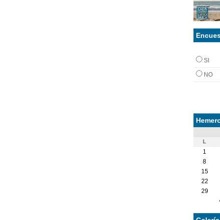
Encues
SI
NO
Hemero
L
1
8
15
22
29
Galerí