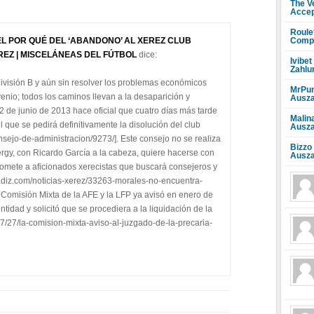
The V
Accep
Roule
Compr
 POR QUÉ DEL ‘ABANDONO’ AL XEREZ CLUB
REZ | MISCELÁNEAS DEL FÚTBOL
dice:
Ivibet
Zahlu
ivisión B y aún sin resolver los problemas económicos
MrPun
nio; todos los caminos llevan a la desaparición y
Ausza
 22 de junio de 2013 hace oficial que cuatro días más tarde
Malin
 que se pedirá definitivamente la disolución del club
Ausza
nsejo-de-administracion/9273/]. Este consejo no se realiza
Bizzo
nergy, con Ricardo García a la cabeza, quiere hacerse con
Ausza
romete a aficionados xerecistas que buscará consejeros y
adiz.com/noticias-xerez/33263-morales-no-encuentra-
la Comisión Mixta de la AFE y la LFP ya avisó en enero de
ntidad y solicitó que se procediera a la liquidación de la
7/27/la-comision-mixta-aviso-al-juzgado-de-la-precaria-