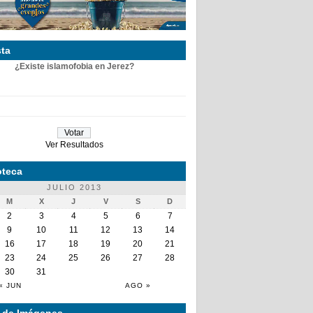
ta
¿Existe islamofobia en Jerez?
Ver Resultados
teca
JULIO 2013
M
X
J
V
S
D
2
3
4
5
6
7
9
10
11
12
13
14
16
17
18
19
20
21
23
24
25
26
27
28
30
31
« JUN
AGO »
a de Imágenes