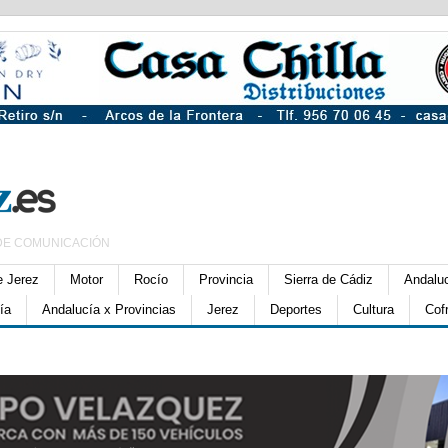
DE COMUNICACIÓN
e Jerez
Motor
Rocío
Provincia
Sierra de Cádiz
Andalu
ía
Andalucía x Provincias
Jerez
Deportes
Cultura
Cof