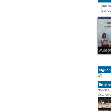
Unable
correc
World GP
Síguen
En el 
Noticias,
alcance d