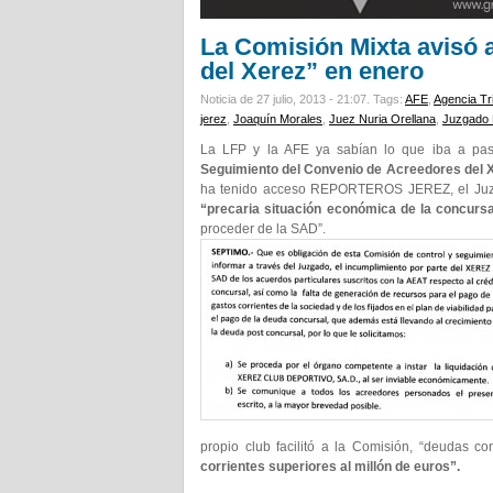
La Comisión Mixta avisó a
del Xerez” en enero
Noticia de 27 julio, 2013 - 21:07.
Tags:
AFE
,
Agencia Tri
jerez
,
Joaquín Morales
,
Juez Nuria Orellana
,
Juzgado 
La LFP y la AFE ya sabían lo que iba a pa
Seguimiento del Convenio de Acreedores del X
ha tenido acceso REPORTEROS JEREZ, el Juzga
“precaria situación económica de la concurs
proceder de la SAD”.
propio club facilitó a la Comisión, “deudas 
corrientes superiores al millón de euros”.