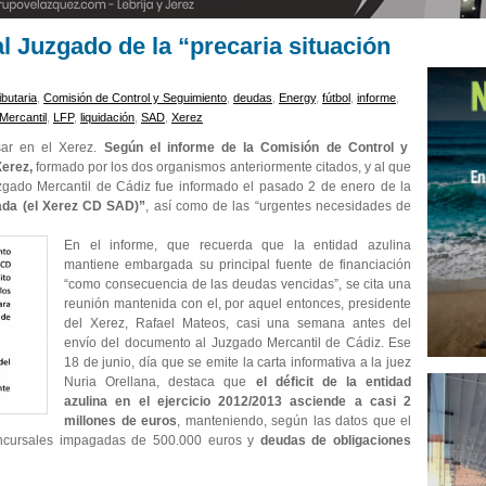
l Juzgado de la “precaria situación
butaria
,
Comisión de Control y Seguimiento
,
deudas
,
Energy
,
fútbol
,
informe
,
Mercantil
,
LFP
,
liquidación
,
SAD
,
Xerez
sar en el Xerez.
Según el informe de la Comisión de Control y
erez,
formado por los dos organismos anteriormente citados, y al que
do Mercantil de Cádiz fue informado el pasado 2 de enero de la
ada (el Xerez CD SAD)”
, así como de las “urgentes necesidades de
En el informe, que recuerda que la entidad azulina
mantiene embargada su principal fuente de financiación
“como consecuencia de las deudas vencidas”, se cita una
reunión mantenida con el, por aquel entonces, presidente
del Xerez, Rafael Mateos, casi una semana antes del
envío del documento al Juzgado Mercantil de Cádiz. Ese
18 de junio, día que se emite la carta informativa a la juez
Nuria Orellana, destaca que
el déficit de la entidad
azulina en el ejercicio 2012/2013 asciende a casi 2
millones de euros
, manteniendo, según las datos que el
concursales impagadas de 500.000 euros y
deudas de obligaciones