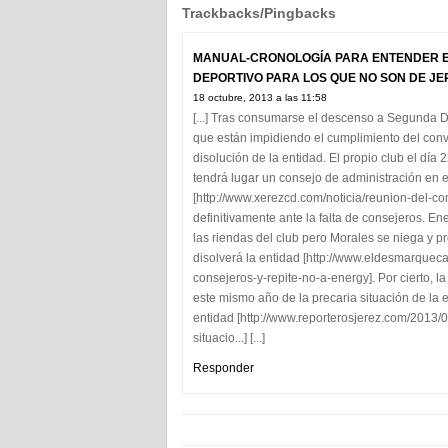
Trackbacks/Pingbacks
MANUAL-CRONOLOGÍA PARA ENTENDER EL
DEPORTIVO PARA LOS QUE NO SON DE JE
18 octubre, 2013 a las 11:58
[...] Tras consumarse el descenso a Segunda D
que están impidiendo el cumplimiento del conve
disolución de la entidad. El propio club el día
tendrá lugar un consejo de administración en el
[http://www.xerezcd.com/noticia/reunion-del-co
definitivamente ante la falta de consejeros. E
las riendas del club pero Morales se niega y p
disolverá la entidad [http://www.eldesmarquec
consejeros-y-repite-no-a-energy]. Por cierto, 
este mismo año de la precaria situación de la e
entidad [http://www.reporterosjerez.com/2013/0
situacio...] [...]
Responder