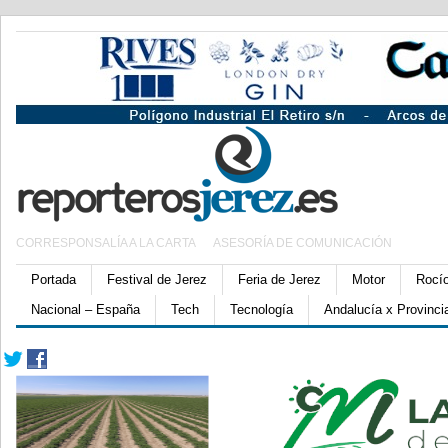
CORRESPONSALÍA A LA CARTA
ASESORÍA DE COMUNICACIÓN
Portada
Festival de Jerez
Feria de Jerez
Motor
Rocí
Nacional – España
Tech
Tecnología
Andalucía x Provinci