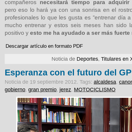
compañeros
necesitará tiempo para adquirir
pero eso lo hará ya con una sonrisa en el rostr
profesionales lo que les gusta es ”entrenar día 
mucho entrenar y estos seis meses han sido la
positivo y
esto me ha ayudado a ser más fuerte
Descargar artículo en formato PDF
Noticia de
Deportes
,
Titulares en
Esperanza con el futuro del GP
Noticia de 19 septiembre 2012.
Tags:
alcaldesa
,
cano
gobierno
,
gran premio
,
jerez
,
MOTOCICLISMO