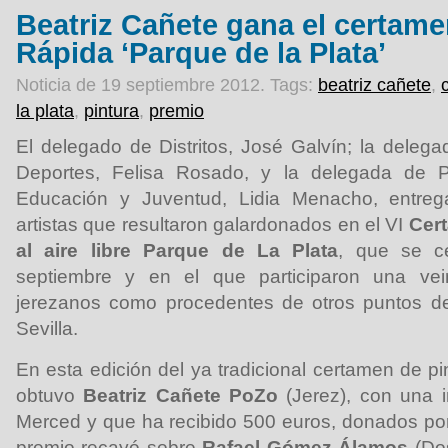
Beatriz Cañete gana el certame
Rápida ‘Parque de la Plata’
Noticia de 19 septiembre 2012.
Tags:
beatriz cañete
,
la plata
,
pintura
,
premio
El delegado de Distritos, José Galvín; la dele
Deportes, Felisa Rosado, y la delegada de Pa
Educación y Juventud, Lidia Menacho, entreg
artistas que resultaron galardonados en el VI
Cert
al aire libre Parque de La Plata
, que se c
septiembre y en el que participaron una vein
jerezanos como procedentes de otros puntos de
Sevilla.
En esta edición del ya tradicional certamen de pin
obtuvo
Beatriz Cañete PoZo
(Jerez), con una 
Merced y que ha recibido 500 euros, donados po
premio recayó sobre
Rafael Gómez Álamos
(Dos