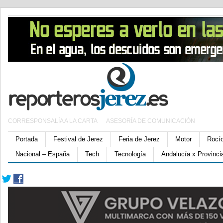
CORRESPONSALÍA A LA CARTA
ASESORÍA DE COMUNICACIÓN
Portada
Festival de Jerez
Feria de Jerez
Motor
Rocí
Nacional – España
Tech
Tecnología
Andalucía x Provinci