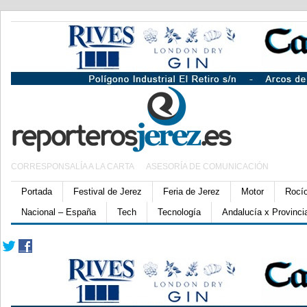
CORRESPONSALÍA A LA CARTA
ASESORÍA DE COMUNICACIÓN
Portada
Festival de Jerez
Feria de Jerez
Motor
Rocí
Nacional – España
Tech
Tecnología
Andalucía x Provinci