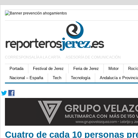
CORRESPONSALÍA A LA CARTA
ASESORÍA DE COMUNICACIÓN
Portada
Festival de Jerez
Feria de Jerez
Motor
Rocí
Nacional – España
Tech
Tecnología
Andalucía x Provinci
Cuatro de cada 10 personas pre