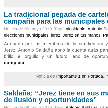
La tradicional pegada de cartel
campaña para las municipales 
Noticia de 09 mayo 2019.
Tags:
alcaldable
,
Antonio S
elecciones municipales
,
jerez
,
Jerez en tus manos
,
Pa
Arropado por los miembros de la candidatura y
Jerez, Antonio Saldaña abrió la cuenta atrás par
brillo, el orgullo y un futuro lleno de oportu
completa
Noticia de
Importante 1 en Portada
,
I
Saldaña: “Jerez tiene en sus m
de ilusión y oportunidades”
Noticia de 08 mayo 2019.
Tags:
Antonio Saldaña
,
can