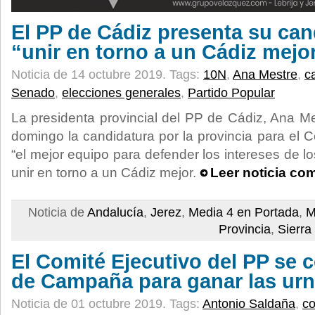
El PP de Cádiz presenta su can
“unir en torno a un Cádiz mejo
Noticia de 14 octubre 2019.
Tags:
10N
,
Ana Mestre
,
c
Senado
,
elecciones generales
,
Partido Popular
La presidenta provincial del PP de Cádiz, Ana M
domingo la candidatura por la provincia para e
“el mejor equipo para defender los intereses de l
unir en torno a un Cádiz mejor.
Leer noticia co
Noticia de
Andalucía
,
Jerez
,
Media 4 en Portada
,
M
Provincia
,
Sierra
El Comité Ejecutivo del PP se c
de Campaña para ganar las urn
Noticia de 01 octubre 2019.
Tags:
Antonio Saldaña
,
c