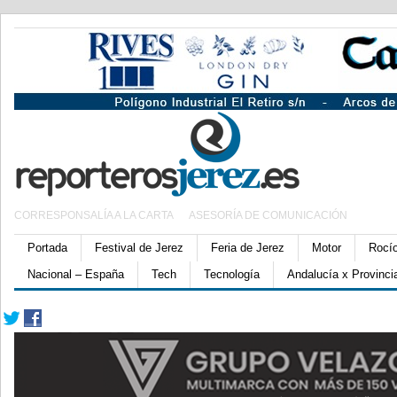
CORRESPONSALÍA A LA CARTA
ASESORÍA DE COMUNICACIÓN
Portada
Festival de Jerez
Feria de Jerez
Motor
Rocí
Nacional – España
Tech
Tecnología
Andalucía x Provinci