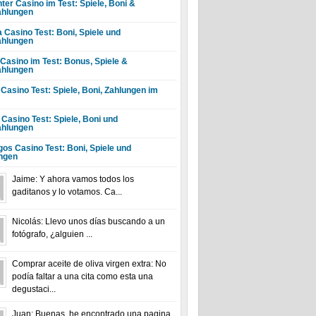
ter Casino im Test: Spiele, Boni &
hlungen
a Casino Test: Boni, Spiele und
hlungen
 Casino im Test: Bonus, Spiele &
hlungen
 Casino Test: Spiele, Boni, Zahlungen im
 Casino Test: Spiele, Boni und
hlungen
gos Casino Test: Boni, Spiele und
ngen
Jaime: Y ahora vamos todos los
gaditanos y lo votamos. Ca...
Nicolás: Llevo unos días buscando a un
fotógrafo, ¿alguien ...
Comprar aceite de oliva virgen extra: No
podía faltar a una cita como esta una
degustaci...
Juan: Buenas, he encontrado una pagina