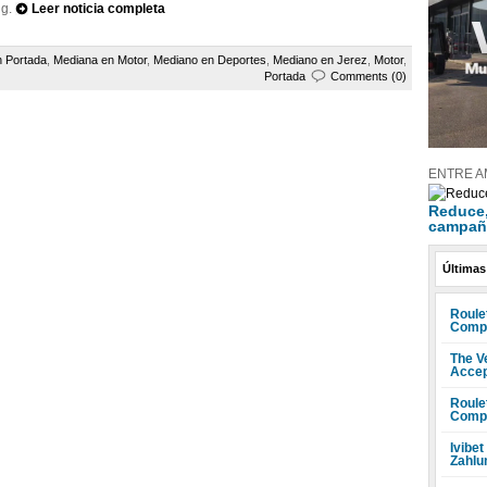
ng.
Leer noticia completa
n Portada
,
Mediana en Motor
,
Mediano en Deportes
,
Mediano en Jerez
,
Motor
,
Portada
Comments (0)
ENTRE A
Reduce, 
campañ
Últimas
Roule
Compr
The V
Accep
Roule
Compr
Ivibet
Zahlu