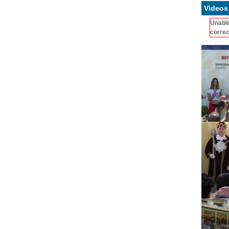
Videos
Unable
correc