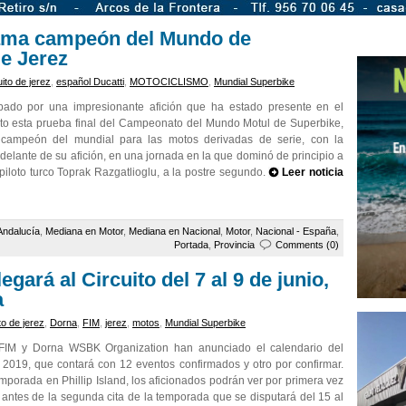
lama campeón del Mundo de
de Jerez
uito de jerez
,
español Ducatti
,
MOTOCICLISMO
,
Mundial Superbike
ropado por una impresionante afición que ha estado presente en el
ecto esta prueba final del Campeonato del Mundo Motul de Superbike,
campeón del mundial para las motos derivadas de serie, con la
 delante de su afición, en una jornada en la que dominó de principio a
l piloto turco Toprak Razgatlioglu, a la postre segundo.
Leer noticia
Andalucía
,
Mediana en Motor
,
Mediana en Nacional
,
Motor
,
Nacional - España
,
Portada
,
Provincia
Comments (0)
gará al Circuito del 7 al 9 de junio,
a
to de jerez
,
Dorna
,
FIM
,
jerez
,
motos
,
Mundial Superbike
a FIM y Dorna WSBK Organization han anunciado el calendario del
9, que contará con 12 eventos confirmados y otro por confirmar.
mporada en Phillip Island, los aficionados podrán ver por primera vez
, antes de la segunda cita de la temporada que se disputará del 15 al