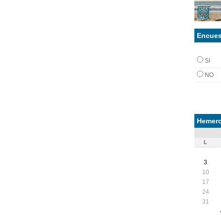
Encues
SI
NO
Hemero
L
3
10
17
24
31