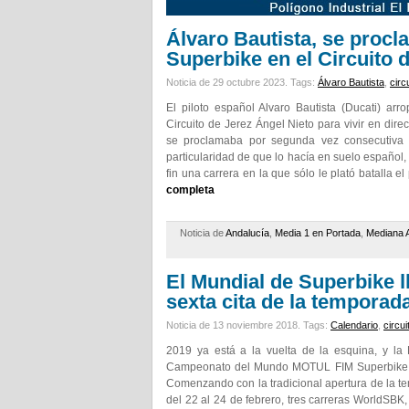
Álvaro Bautista, se proc
Superbike en el Circuito 
Noticia de 29 octubre 2023.
Tags:
Álvaro Bautista
,
circ
El piloto español Alvaro Bautista (Ducati) ar
Circuito de Jerez Ángel Nieto para vivir en dir
se proclamaba por segunda vez consecutiva 
particularidad de que lo hacía en suelo español,
fin una carrera en la que sólo le plató batalla e
completa
Noticia de
Andalucía
,
Media 1 en Portada
,
Mediana 
El Mundial de Superbike lle
sexta cita de la temporad
Noticia de 13 noviembre 2018.
Tags:
Calendario
,
circui
2019 ya está a la vuelta de la esquina, y l
Campeonato del Mundo MOTUL FIM Superbike 201
Comenzando con la tradicional apertura de la te
del 22 al 24 de febrero, tres carreras WorldSBK