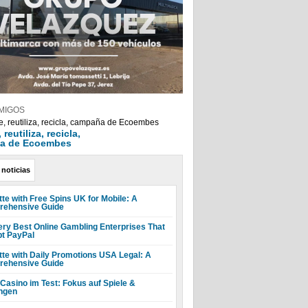
MIGOS
reutiliza, recicla,
a de Ecoembes
 noticias
tte with Free Spins UK for Mobile: A
ehensive Guide
ery Best Online Gambling Enterprises That
t PayPal
tte with Daily Promotions USA Legal: A
ehensive Guide
 Casino im Test: Fokus auf Spiele &
ngen