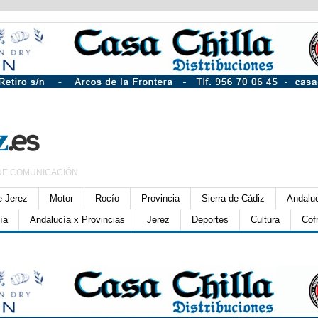
DE COMUNICACIÓN
e Jerez
Motor
Rocío
Provincia
Sierra de Cádiz
Andalu
ía
Andalucía x Provincias
Jerez
Deportes
Cultura
Cof