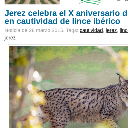
Jerez celebra el X aniversario d
en cautividad de lince ibérico
Noticia de 28 marzo 2015.
Tags:
cautividad
,
jerez
,
lin
jerez