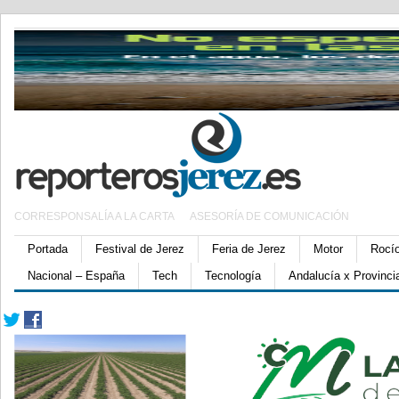
CORRESPONSALÍA A LA CARTA
ASESORÍA DE COMUNICACIÓN
Portada
Festival de Jerez
Feria de Jerez
Motor
Rocí
Nacional – España
Tech
Tecnología
Andalucía x Provinci