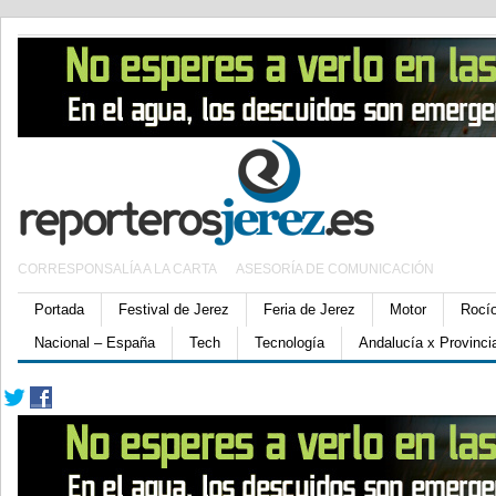
CORRESPONSALÍA A LA CARTA
ASESORÍA DE COMUNICACIÓN
Portada
Festival de Jerez
Feria de Jerez
Motor
Rocí
Nacional – España
Tech
Tecnología
Andalucía x Provinci