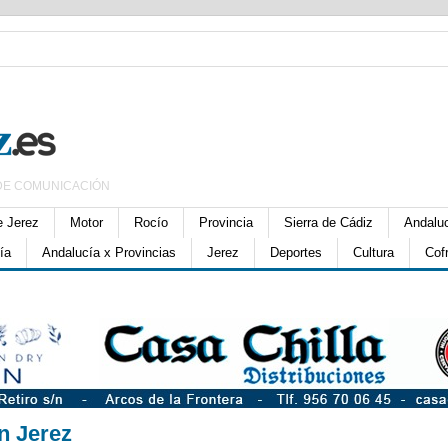
DE COMUNICACIÓN
e Jerez
Motor
Rocío
Provincia
Sierra de Cádiz
Andalu
ía
Andalucía x Provincias
Jerez
Deportes
Cultura
Cof
n Jerez