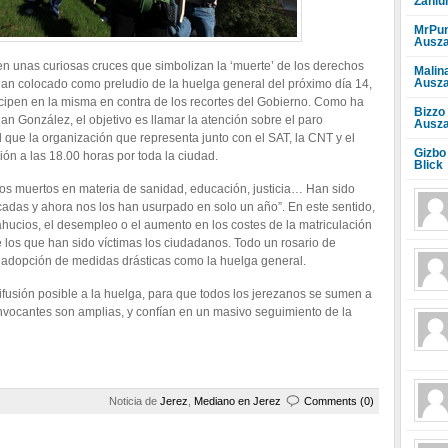
Zahlu
MrPun
Ausza
en unas curiosas cruces que simbolizan la ‘muerte’ de los derechos
Malin
Ausza
 han colocado como preludio de la huelga general del próximo día 14,
cipen en la misma en contra de los recortes del Gobierno. Como ha
Bizzo
uan González, el objetivo es llamar la atención sobre el paro
Ausza
l que la organización que representa junto con el SAT, la CNT y el
Gizbo
ón a las 18.00 horas por toda la ciudad.
Blick
s muertos en materia de sanidad, educación, justicia… Han sido
as y ahora nos los han usurpado en solo un año”. En este sentido,
ahucios, el desempleo o el aumento en los costes de la matriculación
e los que han sido víctimas los ciudadanos. Todo un rosario de
 la adopción de medidas drásticas como la huelga general.
usión posible a la huelga, para que todos los jerezanos se sumen a
convocantes son amplias, y confían en un masivo seguimiento de la
Noticia de
Jerez
,
Mediano en Jerez
Comments (0)