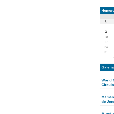
Hemero
L
3
10
17
24
31
Galerí
World 
Circuit
Mamen 
de Jer
Mundial