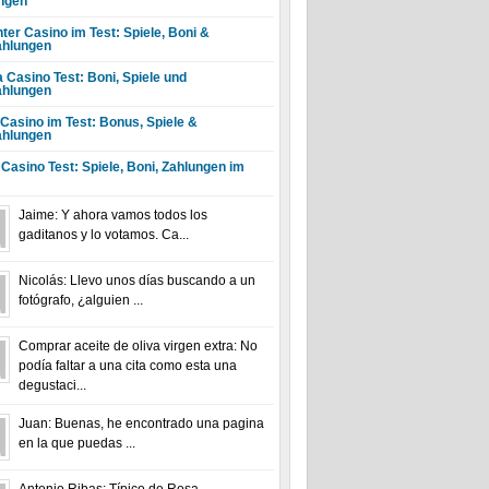
ngen
ter Casino im Test: Spiele, Boni &
hlungen
a Casino Test: Boni, Spiele und
hlungen
 Casino im Test: Bonus, Spiele &
hlungen
 Casino Test: Spiele, Boni, Zahlungen im
Jaime: Y ahora vamos todos los
gaditanos y lo votamos. Ca...
Nicolás: Llevo unos días buscando a un
fotógrafo, ¿alguien ...
Comprar aceite de oliva virgen extra: No
podía faltar a una cita como esta una
degustaci...
Juan: Buenas, he encontrado una pagina
en la que puedas ...
Antonio Ribas: Típico de Rosa