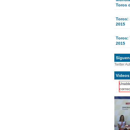
Toros 
Toros:
2015
Toros: 
2015
Sígueno
Twitter Au
Videos
Unable
correc