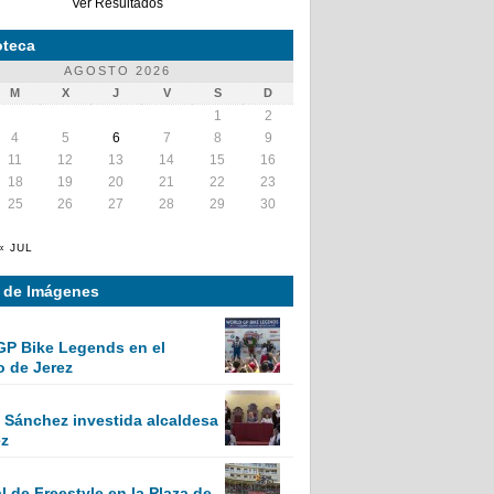
Ver Resultados
teca
AGOSTO 2026
M
X
J
V
S
D
1
2
4
5
6
7
8
9
11
12
13
14
15
16
18
19
20
21
22
23
25
26
27
28
29
30
« JUL
a de Imágenes
GP Bike Legends en el
o de Jerez
Sánchez investida alcaldesa
ez
 de Freestyle en la Plaza de