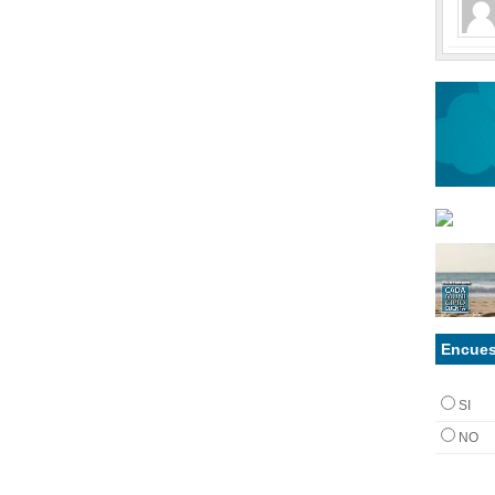
Encues
SI
NO