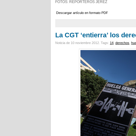
FOTOS: REPORTEROS JEREZ
Descargar artículo en formato PDF
La CGT ‘entierra’ los der
Noticia de 10 noviembre 2012.
Tags:
14
,
derechos
,
hue