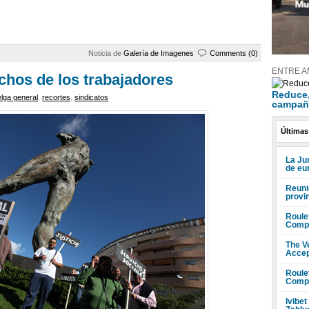
Noticia de
Galería de Imagenes
Comments (0)
ENTRE A
echos de los trabajadores
Reduce, 
lga general
,
recortes
,
sindicatos
campañ
Últimas
La Ju
de eu
Reuni
provi
Roule
Compr
The V
Accep
Roule
Compr
Ivibet