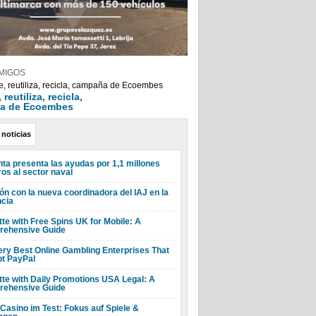
MIGOS
reutiliza, recicla,
a de Ecoembes
 noticias
nta presenta las ayudas por 1,1 millones
ros al sector naval
ón con la nueva coordinadora del IAJ en la
ncia
tte with Free Spins UK for Mobile: A
ehensive Guide
ery Best Online Gambling Enterprises That
t PayPal
tte with Daily Promotions USA Legal: A
ehensive Guide
 Casino im Test: Fokus auf Spiele &