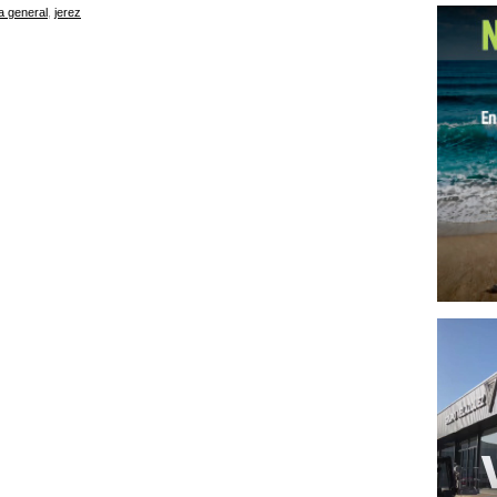
a general
,
jerez