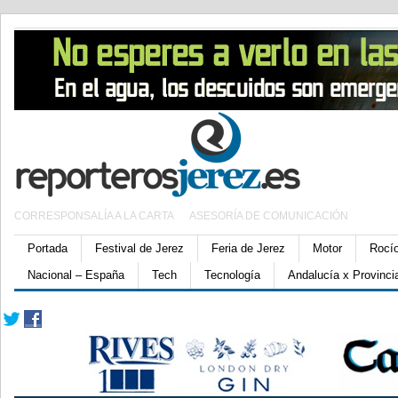
CORRESPONSALÍA A LA CARTA
ASESORÍA DE COMUNICACIÓN
Portada
Festival de Jerez
Feria de Jerez
Motor
Rocí
Nacional – España
Tech
Tecnología
Andalucía x Provinci