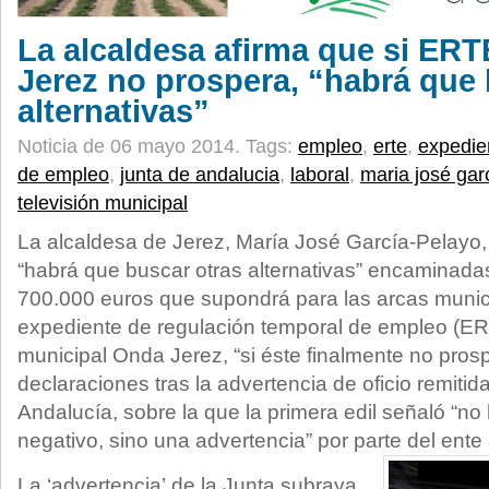
La alcaldesa afirma que si ER
Jerez no prospera, “habrá que 
alternativas”
Noticia de 06 mayo 2014.
Tags:
empleo
,
erte
,
expedie
de empleo
,
junta de andalucia
,
laboral
,
maria josé gar
televisión municipal
La alcaldesa de Jerez, María José García-Pelayo
“habrá que buscar otras alternativas” encaminadas
700.000 euros que supondrá para las arcas municip
expediente de regulación temporal de empleo (ERT
municipal Onda Jerez, “si éste finalmente no prosp
declaraciones tras la advertencia de oficio remitid
Andalucía, sobre la que la primera edil señaló “no
negativo, sino una advertencia” por parte del ent
La ‘advertencia’ de la Junta subraya,