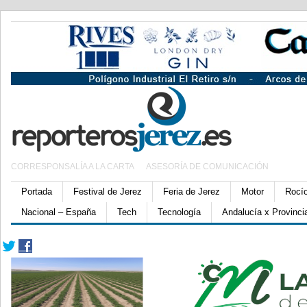
CORRESPONSALÍA A LA CARTA
ASESORÍA DE COMUNICACIÓN
Portada
Festival de Jerez
Feria de Jerez
Motor
Rocí
Nacional – España
Tech
Tecnología
Andalucía x Provinci