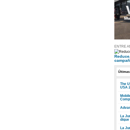
ENTRE A
Reduce, 
campañ
Últimas
The U
USA 
Mobile
Compr
Advan
La Jun
dique
La Ju