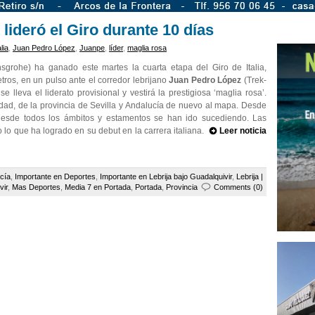
lideró el Giro durante 10 días
lia
,
Juan Pedro López
,
Juanpe
,
líder
,
maglia rosa
rohe) ha ganado este martes la cuarta etapa del Giro de Italia,
tros, en un pulso ante el corredor lebrijano
Juan Pedro López
(Trek-
e lleva el liderato provisional y vestirá la prestigiosa ‘maglia rosa’.
udad, de la provincia de Sevilla y Andalucía de nuevo al mapa. Desde
s desde todos los ámbitos y estamentos se han ido sucediendo. Las
o lo que ha logrado en su debut en la carrera italiana.
Leer noticia
cía
,
Importante en Deportes
,
Importante en Lebrija bajo Guadalquivir
,
Lebrija |
vir
,
Mas Deportes
,
Media 7 en Portada
,
Portada
,
Provincia
Comments (0)