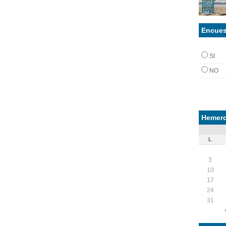
Encues
SI
NO
Hemero
L
3
10
17
24
31