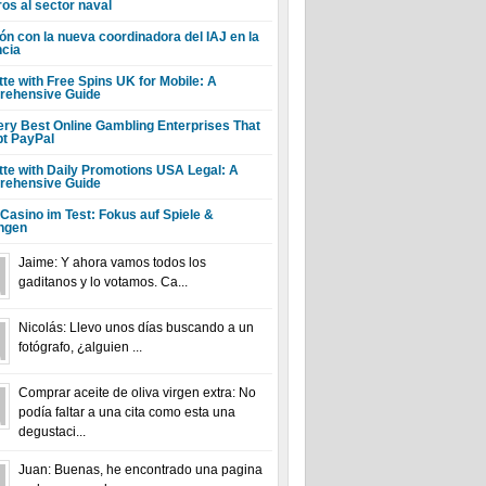
ros al sector naval
ón con la nueva coordinadora del IAJ en la
ncia
tte with Free Spins UK for Mobile: A
ehensive Guide
ery Best Online Gambling Enterprises That
t PayPal
tte with Daily Promotions USA Legal: A
ehensive Guide
 Casino im Test: Fokus auf Spiele &
ngen
Jaime: Y ahora vamos todos los
gaditanos y lo votamos. Ca...
Nicolás: Llevo unos días buscando a un
fotógrafo, ¿alguien ...
Comprar aceite de oliva virgen extra: No
podía faltar a una cita como esta una
degustaci...
Juan: Buenas, he encontrado una pagina