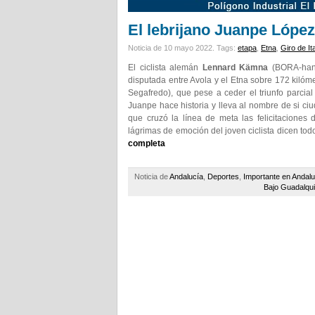
El lebrijano Juanpe López 
Noticia de 10 mayo 2022.
Tags:
etapa
,
Etna
,
Giro de Ita
El ciclista alemán
Lennard Kämna
(BORA-hansg
disputada entre Avola y el Etna sobre 172 kilóme
Segafredo), que pese a ceder el triunfo parcial s
Juanpe hace historia y lleva al nombre de si ci
que cruzó la línea de meta las felicitacione
lágrimas de emoción del joven ciclista dicen tod
completa
Noticia de
Andalucía
,
Deportes
,
Importante en Andalu
Bajo Guadalqui