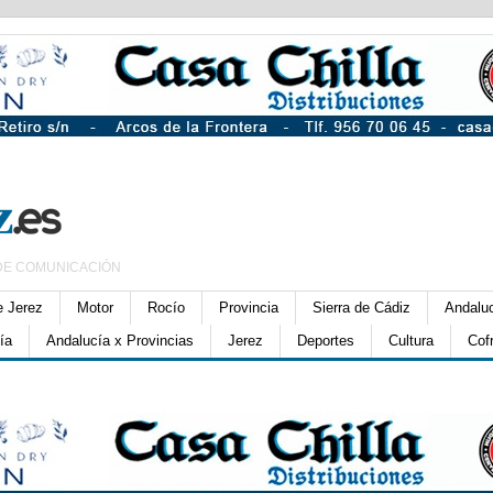
DE COMUNICACIÓN
e Jerez
Motor
Rocío
Provincia
Sierra de Cádiz
Andalu
ía
Andalucía x Provincias
Jerez
Deportes
Cultura
Cof