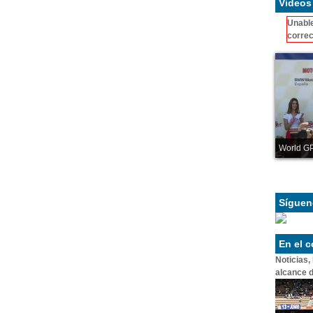
Videos
Unable
correc
World GP
Síguen
En el 
Noticias,
alcance d