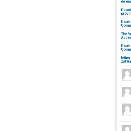
de eu
Reuni
provi
Roule
Compr
The V
Accep
Roule
Compr
Ivibet
Zahlu