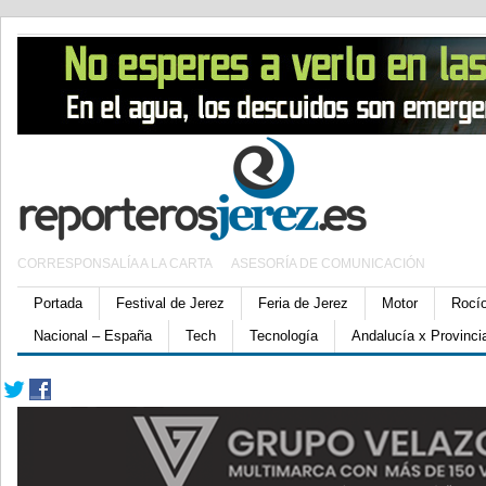
CORRESPONSALÍA A LA CARTA
ASESORÍA DE COMUNICACIÓN
Portada
Festival de Jerez
Feria de Jerez
Motor
Rocí
Nacional – España
Tech
Tecnología
Andalucía x Provinci