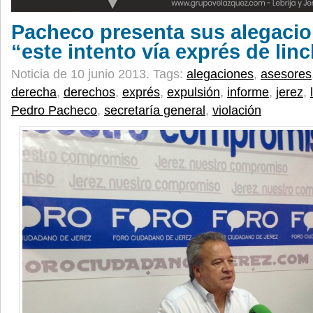
Pacheco presenta sus alegacio
“este intento vía exprés de li
Noticia de 10 junio 2013.
Tags:
alegaciones
,
asesores
derecha
,
derechos
,
exprés
,
expulsión
,
informe
,
jerez
,
Pedro Pacheco
,
secretaría general
,
violación