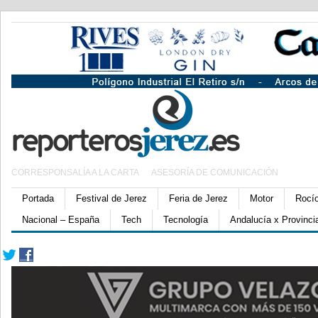
CORRESPONSALÍA A LA CARTA
ASESORÍA DE COMUNICACIÓN
Portada
Festival de Jerez
Feria de Jerez
Motor
Rocí
Nacional – España
Tech
Tecnología
Andalucía x Provinci