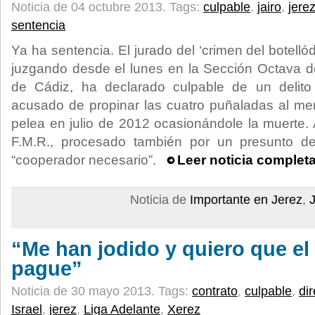
Noticia de 04 octubre 2013.
Tags:
culpable
,
jairo
,
jere
sentencia
Ya ha sentencia. El jurado del ‘crimen del botell
juzgando desde el lunes en la Sección Octava de
de Cádiz, ha declarado culpable de un delito
acusado de propinar las cuatro puñaladas al m
pelea en julio de 2012 ocasionándole la muerte.
F.M.R., procesado también por un presunto de
“cooperador necesario”.
Leer noticia complet
Noticia de
Importante en Jerez
,
“Me han jodido y quiero que el 
pague”
Noticia de 30 mayo 2013.
Tags:
contrato
,
culpable
,
dir
Israel
,
jerez
,
Liga Adelante
,
Xerez