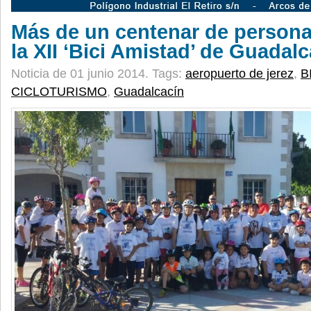
Más de un centenar de persona
la XII ‘Bici Amistad’ de Guadal
Noticia de 01 junio 2014.
Tags:
aeropuerto de jerez
,
B
CICLOTURISMO
,
Guadalcacín