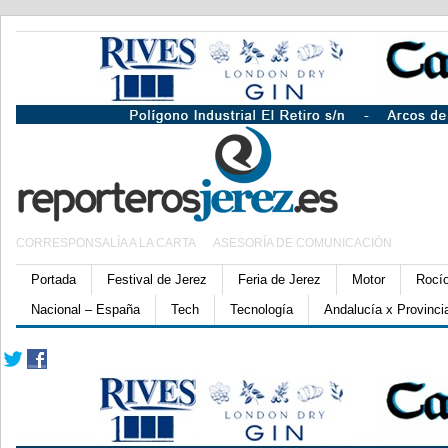
CORRESPONSALÍA A LA CARTA
ASESORÍA DE COMUNICACIÓN
Portada
Festival de Jerez
Feria de Jerez
Motor
Rocí
Nacional – España
Tech
Tecnología
Andalucía x Provinci