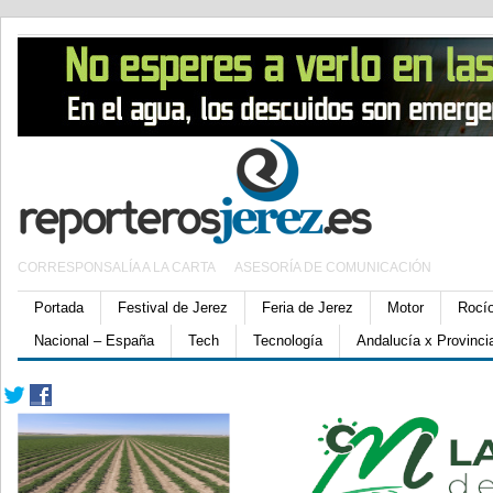
CORRESPONSALÍA A LA CARTA
ASESORÍA DE COMUNICACIÓN
Portada
Festival de Jerez
Feria de Jerez
Motor
Rocí
Nacional – España
Tech
Tecnología
Andalucía x Provinci