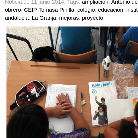
Noticia de 11 junio 2014.
Tags:
ampliación
,
Antonio de
obrero
,
CEIP Tomasa Pinilla
,
colegio
,
educación
,
insti
andalucia
,
La Granja
,
mejoras
,
proyecto