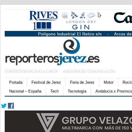
CORRESPONSALÍA A LA CARTA
ASESORÍA DE COMUNICACIÓN
Portada
Festival de Jerez
Feria de Jerez
Motor
Rocí
Nacional – España
Tech
Tecnología
Andalucía x Provinci