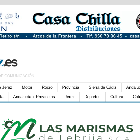
DE COMUNICACIÓN
e Jerez
Motor
Rocío
Provincia
Sierra de Cádiz
Andalu
ía
Andalucía x Provincias
Jerez
Deportes
Cultura
Cof