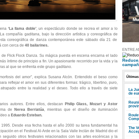
cena
‘La llama doble’
, un espectáculo donde se recrea el amor a lo
 La compañía gaditana, bajo la dirección artística y coreográfica de
uesta coreográfica de danza contemporánea este sábado día 21 de
rá con cerca de
40 bailarines.
ENTRE A
o de Flick Flock Danza. Su mágica puesta en escena encarna el lado
Reduce, 
más íntimo de principio a fin. Un apasionante recorrido por la vida y la
campañ
teras al que se enfrenta este grupo gaditano.
Últimas
morfosis del amor”, explica Susana Alcón. Entendido el beso como
ra reflejar el amor en sus diferentes formas: trágico, libertino, puro,
atrapado entre la realidad y el deseo. Todo ello a través de siete
La Ju
de eu
Reuni
rios autores. Entre ellos, destacan
Philip Glass, Mozart y Astor
provi
firma de
Nerea Berriatúa
, mientras que el diseño de iluminación
Roule
vídeo a
Eduardo Esteban.
Compr
 1995. Desde esa fecha hasta el año 2000 su tarea fundamental ha
The V
pación en el Festival Al-Arde en la Sala Valle Inclán de Madrid dio el
Accep
 seguido otros festivales relacionados con las artes escénicas y la