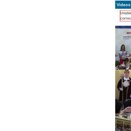
Videos
Unable
correc