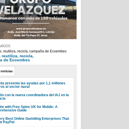
MIGOS
reutiliza, recicla,
a de Ecoembes
 noticias
nta presenta las ayudas por 1,1 millones
ros al sector naval
ón con la nueva coordinadora del IAJ en la
ncia
tte with Free Spins UK for Mobile: A
ehensive Guide
ery Best Online Gambling Enterprises That
t PayPal