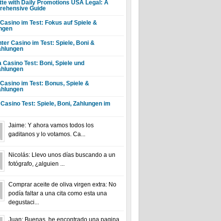
tte with Daily Promotions USA Legal: A
ehensive Guide
 Casino im Test: Fokus auf Spiele &
ngen
ter Casino im Test: Spiele, Boni &
hlungen
a Casino Test: Boni, Spiele und
hlungen
 Casino im Test: Bonus, Spiele &
hlungen
 Casino Test: Spiele, Boni, Zahlungen im
Jaime: Y ahora vamos todos los
gaditanos y lo votamos. Ca...
Nicolás: Llevo unos días buscando a un
fotógrafo, ¿alguien ...
Comprar aceite de oliva virgen extra: No
podía faltar a una cita como esta una
degustaci...
Juan: Buenas, he encontrado una pagina