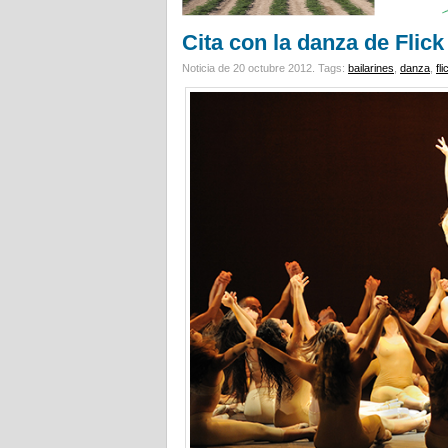
Cita con la danza de Flick
Noticia de 20 octubre 2012.
Tags:
bailarines
,
danza
,
fl