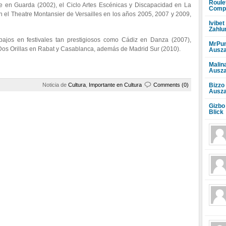
Roule
te en Guarda (2002), el Ciclo Artes Escénicas y Discapacidad en La
Compr
el Theatre Montansier de Versailles en los años 2005, 2007 y 2009,
Ivibet
Zahlu
ajos en festivales tan prestigiosos como Cádiz en Danza (2007),
MrPun
Dos Orillas en Rabat y Casablanca, además de Madrid Sur (2010).
Ausza
Malin
Ausza
Bizzo
Noticia de
Cultura
,
Importante en Cultura
Comments (0)
Ausza
Gizbo
Blick