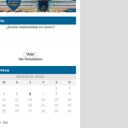
ta
¿Existe islamofobia en Jerez?
Ver Resultados
teca
AGOSTO 2026
M
X
J
V
S
D
1
2
4
5
6
7
8
9
11
12
13
14
15
16
18
19
20
21
22
23
25
26
27
28
29
30
« JUL