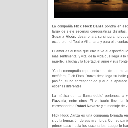
La compañía
Flick Flock Danza
pondrá en es
largo de siete escenas coreográficas distintas.
Susana Alcón,
desarrollará su singular prop
octubre en el Teatro Villamarta y para ello conta
El amor es el tema que envuelve al espectácul
más sentimental y vital de la vida que llega a lo 
muerte, la lucha y la libertad, el amor y sus fron
“Cada coreografía representa una de las meta
metáfora, Flick Flock Danza despliega su baile pa
pasión, el no correspondido y el que aparece 
escenas diferentes.
La música de ‘La llama doble’ pertenece a va
Piazzolla
, entre otros. El vestuario lleva la 
corresponde a
Rafael
Navarro
y el montaje de 
Flick Flock Danza es una compañía formada en
sido la formación de sus miembros. Con su partici
primer paso hacia los escenarios. Luego le han