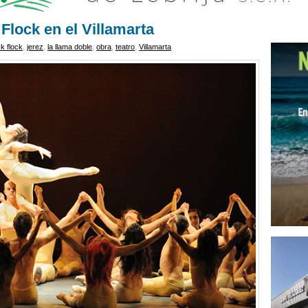
 Flock en el Villamarta
ick flock
,
jerez
,
la llama doble
,
obra
,
teatro
,
Villamarta