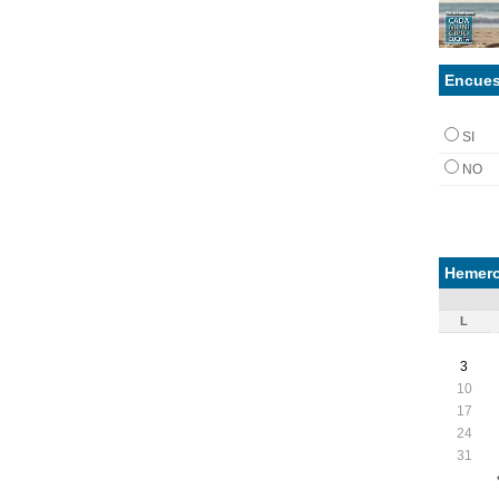
Encues
SI
NO
Hemero
L
3
10
17
24
31