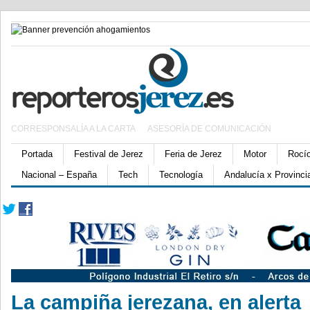
CORRESPONSALÍA A LA CARTA
ASESORÍA DE COMUNICACIÓN
Portada
Festival de Jerez
Feria de Jerez
Motor
Rocí
Nacional – España
Tech
Tecnología
Andalucía x Provinci
La campiña jerezana, en alerta