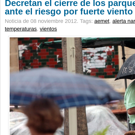
Decretan el cierre de los parqu
ante el riesgo por fuerte viento
Noticia de 08 noviembre 2012.
Tags:
aemet
,
alerta na
temperaturas
,
vientos