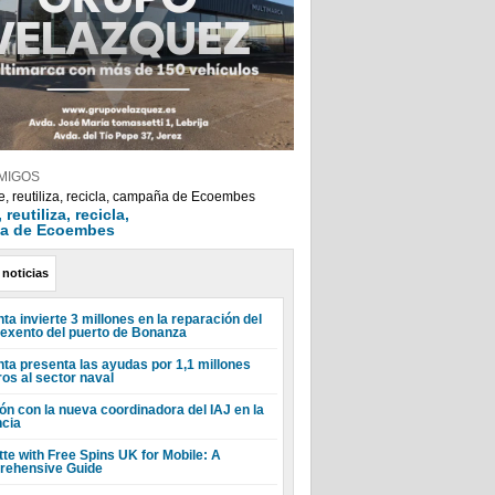
MIGOS
reutiliza, recicla,
a de Ecoembes
 noticias
ta invierte 3 millones en la reparación del
 exento del puerto de Bonanza
nta presenta las ayudas por 1,1 millones
ros al sector naval
ón con la nueva coordinadora del IAJ en la
ncia
tte with Free Spins UK for Mobile: A
ehensive Guide