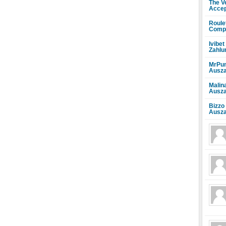
The V
Accep
Roule
Compr
Ivibet
Zahlu
MrPun
Ausza
Malin
Ausza
Bizzo
Ausza