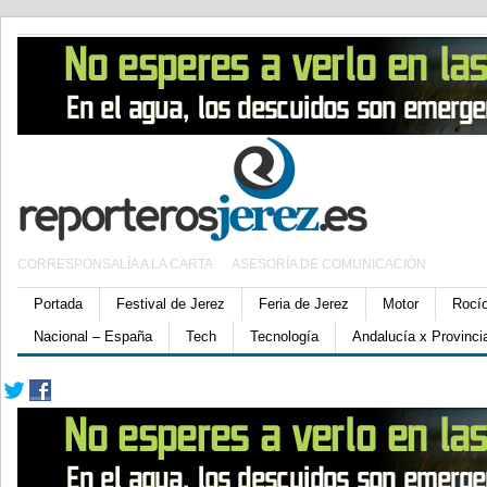
CORRESPONSALÍA A LA CARTA
ASESORÍA DE COMUNICACIÓN
Portada
Festival de Jerez
Feria de Jerez
Motor
Rocí
Nacional – España
Tech
Tecnología
Andalucía x Provinci