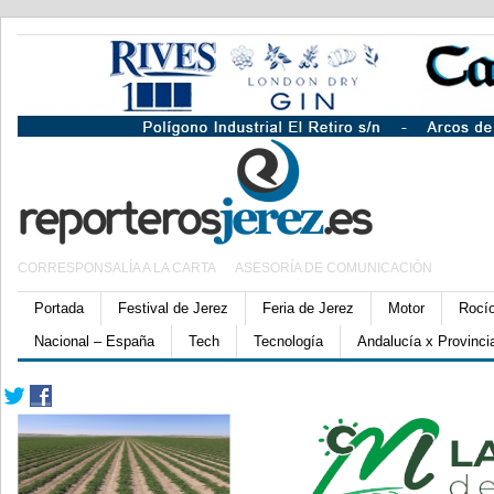
CORRESPONSALÍA A LA CARTA
ASESORÍA DE COMUNICACIÓN
Portada
Festival de Jerez
Feria de Jerez
Motor
Rocí
Nacional – España
Tech
Tecnología
Andalucía x Provinci