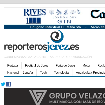
CORRESPONSALÍA A LA CARTA
ASESORÍA DE COMUNICACIÓN
Portada
Festival de Jerez
Feria de Jerez
Motor
Rocí
Nacional – España
Tech
Tecnología
Andalucía x Provinci