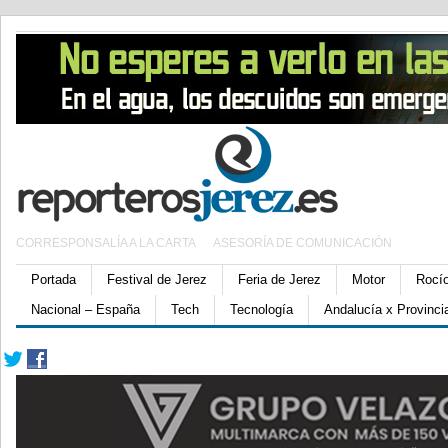
CORRESPONSALÍA A LA CARTA
ASESORÍA DE COMUNICACIÓN
Portada
Festival de Jerez
Feria de Jerez
Motor
Rocí
Nacional – España
Tech
Tecnología
Andalucía x Provinci