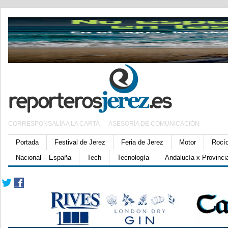
CORRESPONSALÍA A LA CARTA
ASESORÍA DE COMUNICACIÓN
Portada
Festival de Jerez
Feria de Jerez
Motor
Rocí
Nacional – España
Tech
Tecnología
Andalucía x Provinci