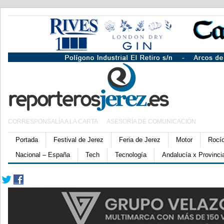
CORRESPONSALÍA A LA CARTA
ASESORÍA DE COMUNICACIÓN
Portada
Festival de Jerez
Feria de Jerez
Motor
Rocí
Nacional – España
Tech
Tecnología
Andalucía x Provinci